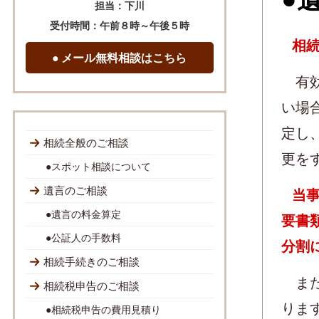
担当：下川
受付時間：午前８時～午後５時
相
● メール無料相談はこちら
有効
い場
定し
相続全般のご相談
更を
●スポット相談について
遺言のご相談
当
●遺言の料金算定
要書
●公証人の手数料
分割
相続手続きのご相談
また
相続税申告のご相談
りま
●相続税申告の費用見積り