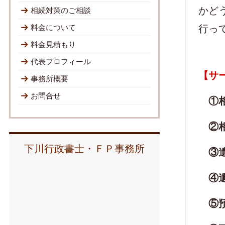
かど
相続対策のご相談
行っ
料金について
料金見積もり
代表プロフィール
【サ
事務所概要
お問合せ
①相
②相
下川行政書士・ＦＰ事務所
③遺
④遺
⑤預