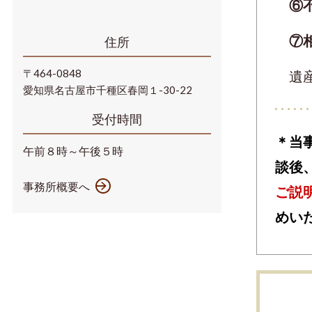
⑥不
⑦相
住所
〒464-0848
遺産
愛知県名古屋市千種区春岡１-30-22
受付時間
＊当
午前８時～午後５時
談後
事務所概要へ
ご説
めい