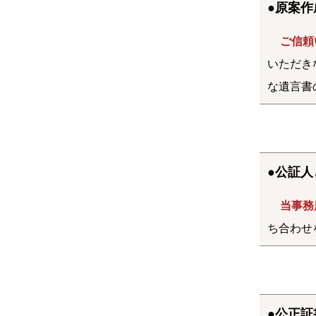
●原案
ご信頼
いただき
な遺言書
●公証
当事務
ち合わせ
●公正