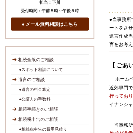
担当：下川
受付時間：午前８時～午後５時
●
当事務所
● メール無料相談はこちら
ートをさせ
遺言作成当
言をお考え
相続全般のご相談
【 ごあ
●スポット相談について
ホーム
遺言のご相談
近郊専門で
●遺言の料金算定
行っており
●公証人の手数料
イナンシャ
相続手続きのご相談
相続税申告のご相談
当事務所
●相続税申告の費用見積り