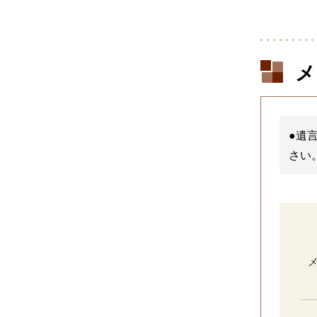
メ
●遺
さい