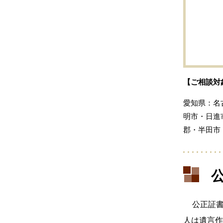
【ご相談対
愛知県：名
明市・日進
郡・半田市
公正証
人は遺言作